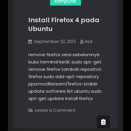
komputer
Install Firefox 4 pada
Ubuntu
September 22, 2012
risd
remove firefox versi sebelumnya
buka terminal ketik: sudo apt-get
remove firefox tambah repositori
firefox sudo add-apt-repository
ppa:mozillateam/firefox-stable
update software list ubuntu sudo
apt-get update install firefox
on
Leave a Comment
Install
Firefox
4
pada