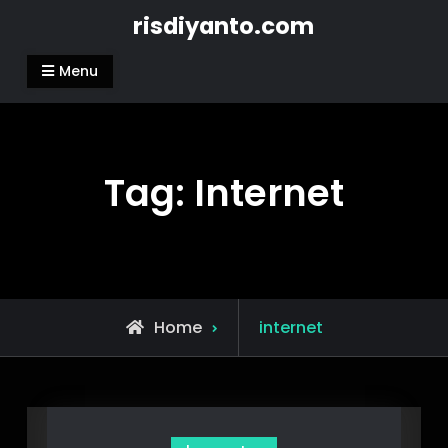
Skip
risdiyanto.com
to
content
Menu
Tag:
Internet
Posts
Home
internet
tagged