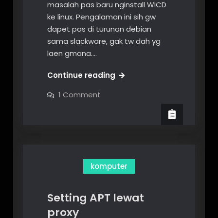
masalah pas baru nginstall WICD
ke linux. Pengalaman ini sih gw
dapet pas di turunan debian
sama slackware, gak tw dah yg
laen gmana.…
WICD
Continue reading
ssid
on
1 Comment
selalu
WICD
ssid
<hidden>
selalu
komputer
Setting APT lewat
proxy