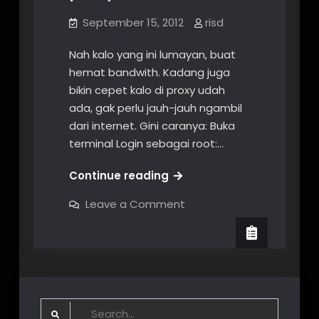
September 15, 2012
risd
Nah kalo yang ini lumayan, buat
hemat bandwith. Kadang juga
bikin cepet kalo di proxy udah
ada, gak perlu jauh-jauh ngambil
dari internet. Gini caranya: Buka
terminal Login sebagai root:…
Setting
Continue reading
APT
on
Leave a Comment
lewat
Setting
APT
proxy
lewat
proxy
Search