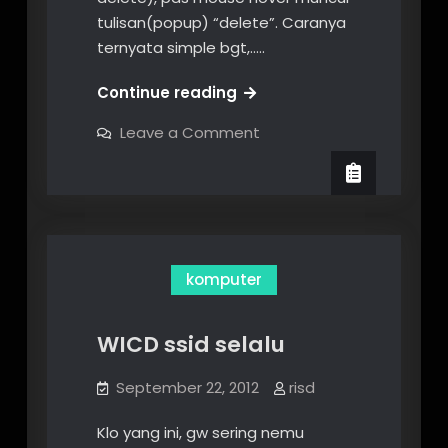
tulisan(popup) “delete”. Caranya
ternyata simple bgt,..…
Popup
Continue reading
Text
on
Leave a Comment
pada
Popup
Text
Image
pada
dengan
Image
dengan
CSS
CSS
komputer
WICD ssid selalu
September 22, 2012
risd
Klo yang ini, gw sering nemu