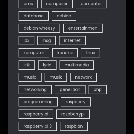
cms
composer
computer
database
debian
debian wheezy
entertainmen
idx
ihsg
internet
komputer
koneksi
linux
lirik
lyric
multimedia
music
musik
network
networking
penelitian
php
programming
raspberry
raspberry pi
raspberrypi
raspberry pi 3
raspbian