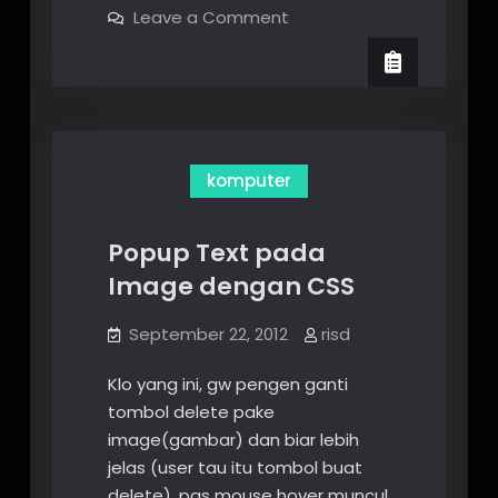
on
Leave a Comment
Update
Drupal
komputer
Popup Text pada
Image dengan CSS
September 22, 2012
risd
Klo yang ini, gw pengen ganti
tombol delete pake
image(gambar) dan biar lebih
jelas (user tau itu tombol buat
delete), pas mouse hover muncul