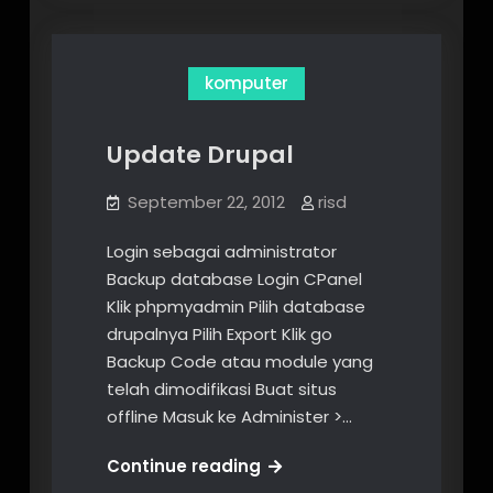
Ubuntu
komputer
Update Drupal
September 22, 2012
risd
Login sebagai administrator
Backup database Login CPanel
Klik phpmyadmin Pilih database
drupalnya Pilih Export Klik go
Backup Code atau module yang
telah dimodifikasi Buat situs
offline Masuk ke Administer >…
Update
Continue reading
Drupal